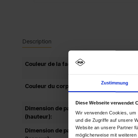
Description
Couleur de la façade:
Zustimmung
Couleur du corps:
Diese Webseite verwendet 
Dimension de passage de la porte
Wir verwenden Cookies, um I
(hauteur):
und die Zugriffe auf unsere 
Website an unsere Partner fü
Dimension de passage de la porte
möglicherweise mit weiteren