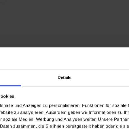
2
a
C
A
RAL 7016 gris
anthracite
Details
RAL 7016 gris
anthracite
Cookies
1142
nhalte und Anzeigen zu personalisieren, Funktionen für soziale
Website zu analysieren. Außerdem geben wir Informationen zu I
r soziale Medien, Werbung und Analysen weiter. Unsere Partner
157
 Daten zusammen, die Sie ihnen bereitgestellt haben oder die s