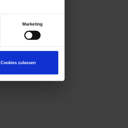
+
Construction protégée contre l'effraction
selon le niveau B de la norme DIN 4547
Marketing
Cookies zulassen