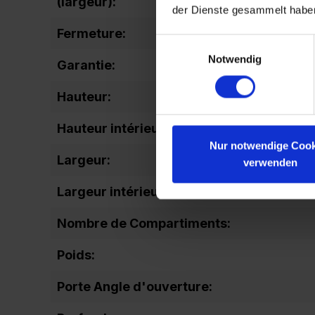
(largeur):
der Dienste gesammelt habe
Fermeture:
Einwilligungsauswahl
Notwendig
Garantie:
Hauteur:
Hauteur intérieure totale:
Nur notwendige Cook
Largeur:
verwenden
Largeur intérieure autre:
Nombre de Compartiments:
Poids:
Porte Angle d'ouverture: