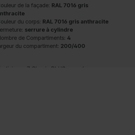
ouleur de la façade:
RAL 7016 gris
nthracite
ouleur du corps:
RAL 7016 gris anthracite
ermeture:
serrure à cylindre
ombre de Compartiments:
4
argeur du compartiment:
200/400
estiaire en Z Classic PLUS, pour 4
ersonnes, 2 compartiments divisés en Z,
argeur des compartiments 400 mm, corps en
onstruction en acier stable avec revêtement
u four de haute qualité pour une haute
ésistance aux UV et à la corrosion, avec
uvertures d'aération arrière en haut et en bas,
 l'intérieur possibilité de suspension
onfortable de vêtements longs malgré le peu