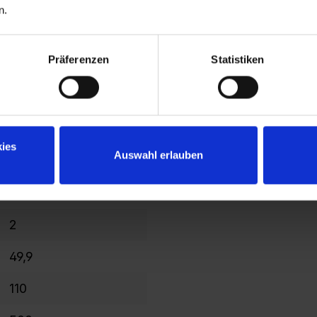
n.
serrure à cylindre
Präferenzen
Statistiken
10
2120
1637
ies
Auswahl erlauben
200/400
206
2
49,9
110