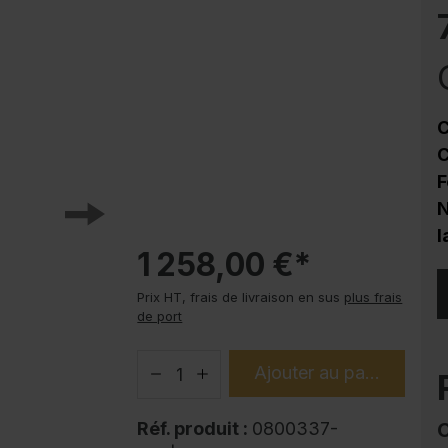
Protection contre la corrosion
Soubassements pour armoire en acier
PLUS
Produits tendance
C
Modes d'emploi
C
F
N
l
1 258,00 €*
Prix HT, frais de livraison en sus
plus frais
de port
Ajouter au panier
Réf. produit :
0800337-