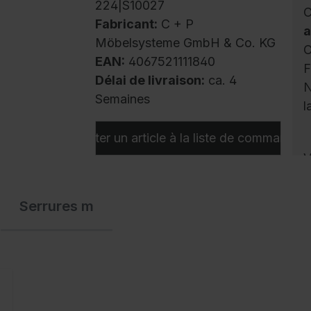
224|S10027
C
Fabricant:
C + P
a
Möbelsysteme GmbH & Co. KG
C
EAN:
4067521111840
F
Délai de livraison:
ca. 4
N
Semaines
l
Ajouter un article à la liste de commandes
V
p
l
Serrures m
c
a
r
o
à
c