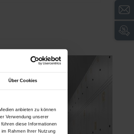
Avertissement visuel et sonore lorsque les
piles sont faibles
Possibilité d'ouverture mécanique
d'urgence à l'aide d'une clé passe-
partout
Instructions de montage et d'utilisation
Über Cookies
 Medien anbieten zu können
hrer Verwendung unserer
 führen diese Informationen
ie im Rahmen Ihrer Nutzung