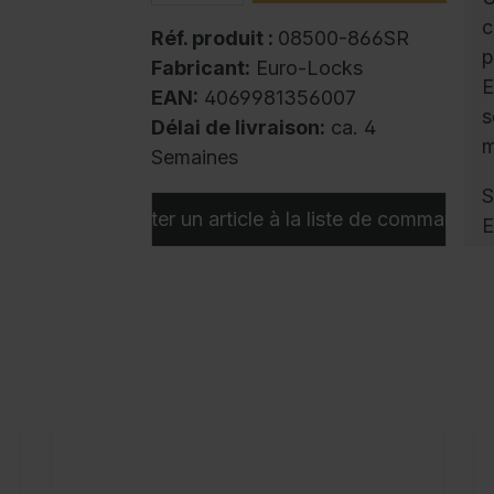
c
Réf. produit :
08500-866SR
p
Fabricant:
Euro-Locks
E
EAN:
4069981356007
s
Délai de livraison:
ca. 4
m
Semaines
S
Ajouter un article à la liste de commandes
E
L
i
p
o
u
d
g
f
u