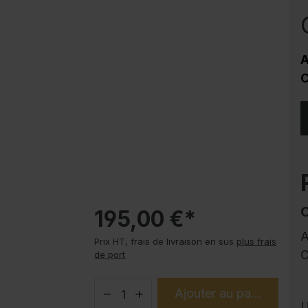
Protection contre la corrosion
Soubassements pour armoire en acier
PLUS
A
Produits tendance
C
Modes d'emploi
195,00 €*
A
Prix HT, frais de livraison en sus
plus frais
C
de port
Ajouter au panier
U