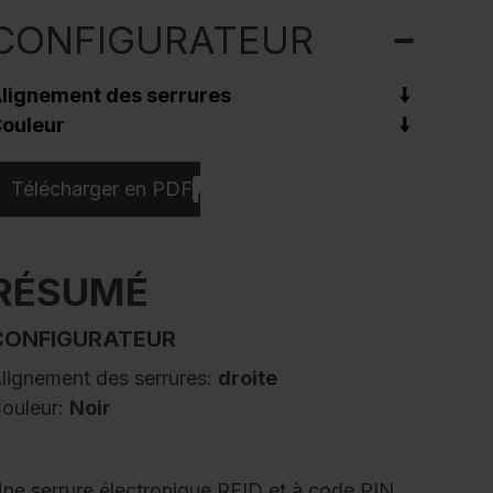
CONFIGURATEUR
lignement des serrures
ouleur
Télécharger en PDF
RÉSUMÉ
CONFIGURATEUR
lignement des serrures:
droite
ouleur:
Noir
ne serrure électronique RFID et à code PIN