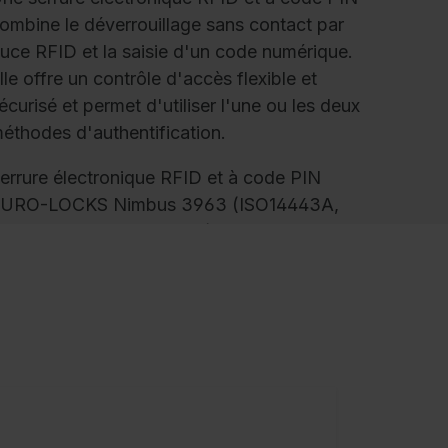
ombine le déverrouillage sans contact par
uce RFID et la saisie d'un code numérique.
lle offre un contrôle d'accès flexible et
écurisé et permet d'utiliser l'une ou les deux
éthodes d'authentification.
errure électronique RFID et à code PIN
URO-LOCKS Nimbus 3963 (ISO14443A,
egic Advant et MIFARE®) pour une
dentification et une utilisation sans clé,
ouvant être commandée au choix par RFID
u code PIN, programmable pour une
tilisation personnalisée (standard) ou variable
es armoires, y compris fonction maître et
estionnaire, boîtier métallique robuste,
onction d'ouverture d'urgence intégrée via
ne clé maître en option, couleur noire, pour