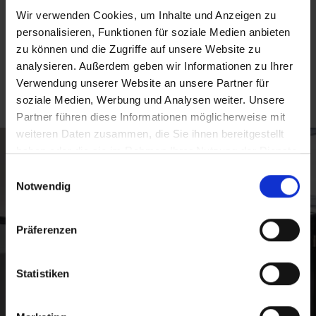
Wir verwenden Cookies, um Inhalte und Anzeigen zu
A partir de 699,00 €*
personalisieren, Funktionen für soziale Medien anbieten
zu können und die Zugriffe auf unsere Website zu
analysieren. Außerdem geben wir Informationen zu Ihrer
Détails
Verwendung unserer Website an unsere Partner für
soziale Medien, Werbung und Analysen weiter. Unsere
Partner führen diese Informationen möglicherweise mit
weiteren Daten zusammen, die Sie ihnen bereitgestellt
haben oder die sie im Rahmen Ihrer Nutzung der Dienste
gesammelt haben.
Einwilligungsauswahl
Notwendig
Präferenzen
Statistiken