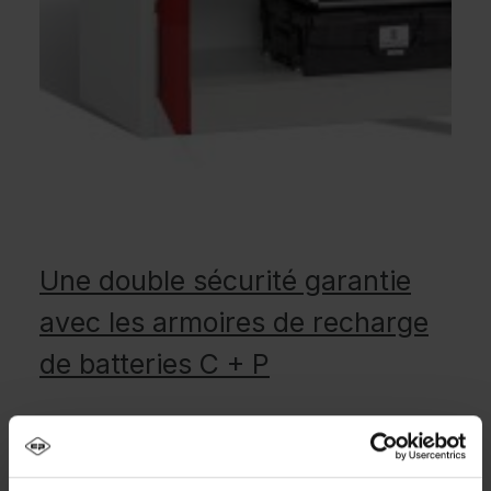
Une double sécurité garantie
avec les armoires de recharge
de batteries C + P
La sécurité commence par une bonne protection
contre le vol et les accès non autorisés. C’est