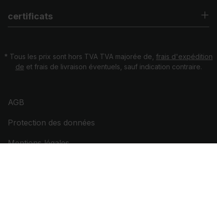
certificats
* Tous les prix sont hors TVA TVA majorée de,
frais d'expédition
de
et frais de livraison éventuels, sauf indication contraire.
AGB
Protection des données
Mentions légales
Avis de conformité
Outil d'offre