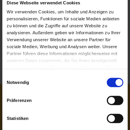
informations essentielles pour un transport
Diese Webseite verwendet Cookies
sans incident.
Wir verwenden Cookies, um Inhalte und Anzeigen zu
personalisieren, Funktionen für soziale Medien anbieten
zu können und die Zugriffe auf unsere Website zu
Instruction de transport 2026
analysieren. Außerdem geben wir Informationen zu Ihrer
Verwendung unserer Website an unsere Partner für
soziale Medien, Werbung und Analysen weiter. Unsere
Partner führen diese Informationen möglicherweise mit
weiteren Daten zusammen, die Sie ihnen bereitgestellt
Service-Footer
Nos services
haben oder die sie im Rahmen Ihrer Nutzung der Dienste
Conditions d'expédition
gesammelt haben.
Einwilligungsauswahl
Notwendig
Präferenzen
Statistiken