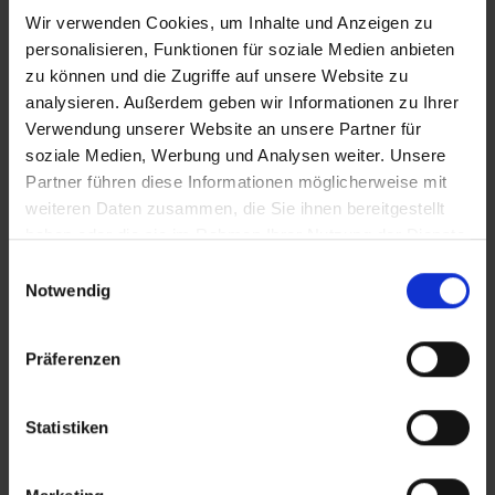
Wir verwenden Cookies, um Inhalte und Anzeigen zu
personalisieren, Funktionen für soziale Medien anbieten
zu können und die Zugriffe auf unsere Website zu
C + P Umkleiden und
analysieren. Außerdem geben wir Informationen zu Ihrer
Verwendung unserer Website an unsere Partner für
Schließfächer: Perfektion bis
soziale Medien, Werbung und Analysen weiter. Unsere
ins kleinste Detail
Partner führen diese Informationen möglicherweise mit
weiteren Daten zusammen, die Sie ihnen bereitgestellt
haben oder die sie im Rahmen Ihrer Nutzung der Dienste
Bei C + P können Sie nicht nur aus einer Vielzahl
gesammelt haben.
verschiedener Schlossarten auswählen, sondern
Einwilligungsauswahl
Notwendig
diese auch frei mit einem Stahlspind Ihrer Wahl
kombinieren. So erstellen wir gemeinsam die
perfekte Schließfach-Lösung für Ihren ganz
Präferenzen
persönlichen Anwendungsfall.
Dabei können Sie bei C + P zwischen
Statistiken
verschiedenen Schranktypen wählen:
von
Smartlockern
und
Kleiderspinden
über
Lage