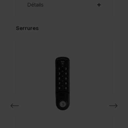
Détails
Serrures
NO