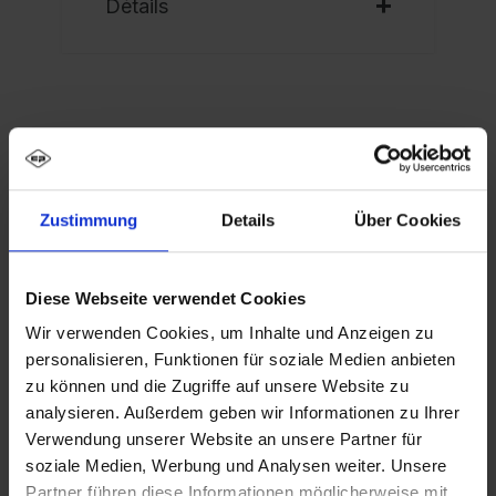
Détails
Description
Zustimmung
Details
Über Cookies
Vestiaire noir et blanc PSA Evolo PLUS, 2
Compartiments pour 1 personne, pour le
rangement séparé des vêtements privés et pr…
Diese Webseite verwendet Cookies
Plus
Wir verwenden Cookies, um Inhalte und Anzeigen zu
personalisieren, Funktionen für soziale Medien anbieten
zu können und die Zugriffe auf unsere Website zu
analysieren. Außerdem geben wir Informationen zu Ihrer
Verwendung unserer Website an unsere Partner für
soziale Medien, Werbung und Analysen weiter. Unsere
Partner führen diese Informationen möglicherweise mit