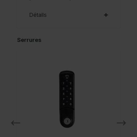
Détails
Serrures
NO