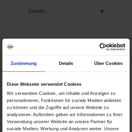
Détails
Description
Zustimmung
Details
Über Cookies
Vestiaire noir et blanc PSA Evolo PLUS, 4
Compartiments pour 2 personnes, pour le
Diese Webseite verwendet Cookies
rangement séparé des vêtements privés et p…
Wir verwenden Cookies, um Inhalte und Anzeigen zu
Plus
personalisieren, Funktionen für soziale Medien anbieten
zu können und die Zugriffe auf unsere Website zu
analysieren. Außerdem geben wir Informationen zu Ihrer
Verwendung unserer Website an unsere Partner für
soziale Medien, Werbung und Analysen weiter. Unsere