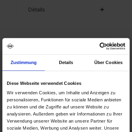
Détails
Description
Zustimmung
Details
Über Cookies
Vestiaire noir et blanc PSA Evolo PLUS, 2
Compartiments pour 1 personne, pour le
Diese Webseite verwendet Cookies
rangement séparé des vêtements privés et pr…
Wir verwenden Cookies, um Inhalte und Anzeigen zu
Plus
personalisieren, Funktionen für soziale Medien anbieten
zu können und die Zugriffe auf unsere Website zu
analysieren. Außerdem geben wir Informationen zu Ihrer
Verwendung unserer Website an unsere Partner für
soziale Medien, Werbung und Analysen weiter. Unsere