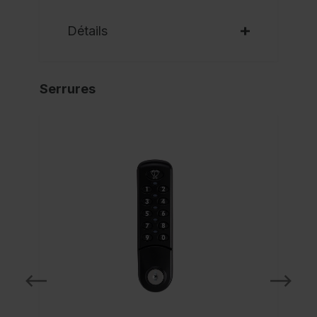
Détails
Serrures
NO