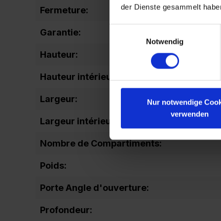
der Dienste gesammelt habe
Fermeture:
Einwilligungsauswahl
Garantie:
Notwendig
Hauteur:
Hauteur intérieure totale:
Largeur:
Nur notwendige Cook
verwenden
Largeur intérieure autre:
Nombre de Compartiments:
Poids:
Porte Angle d'ouverture:
Profondeur: