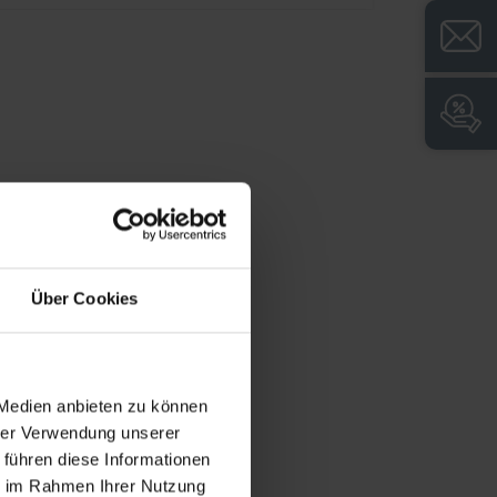
 Serrures à cylindre avec 2 clés, circuit de
ermeture jusqu'à 1000 fermetures différentes,
 Porte-étiquettes en plastique, noir,
utocollant, y compris protection en plastique
ransparent et étiquette blanche pour
'inscription individuelle, Dimensions (H x L x
): 2120 x 800 x 500 mm, Couleur: RAL 7035
ris clair, Portes: RAL 1004 Jaune or, Châssis:
AL 7021 Gris noir
Über Cookies
vantages du produit:
+
Séparation sûre et confortable des
 Medien anbieten zu können
vêtements privés et professionnels
hrer Verwendung unserer
conformément aux directives ASR
 führen diese Informationen
(directives sur les lieux de travail)
ie im Rahmen Ihrer Nutzung