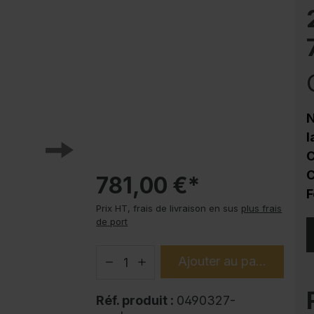
Protection contre la corrosion
Soubassements pour armoire en acier
PLUS
Produits tendance
Modes d'emploi
N
l
C
C
781,00 €*
F
Prix HT, frais de livraison en sus
plus frais
de port
Ajouter au panier
Réf. produit :
0490327-