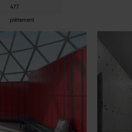
477
piètement