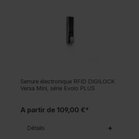
e
c
p
t
a
t
q
c
c
r
Serrure électronique RFID DIGILOCK
s
Versa Mini, série Evolo PLUS
d
e
A partir de 109,00 €*
b
s
Détails
d
e