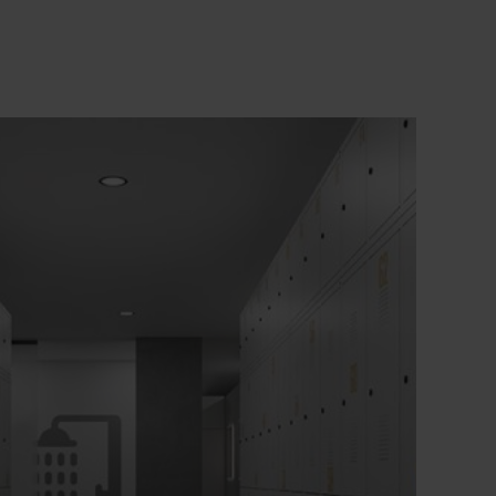
double compartiment pour un très grand
casier EPI
+
Construction particulièrement protégée
contre l'effraction selon le niveau C de la
norme DIN 4547