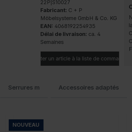
22P|S10027
Fabricant:
C + P
N
Möbelsysteme GmbH & Co. KG
l
EAN:
4068192254935
C
Délai de livraison:
ca. 4
C
Semaines
F
Ajouter un article à la liste de commandes
V
C
Serrures m
Accessoires adaptés
r
p
4
a
p
NOUVEAU
c