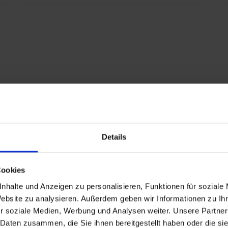
1
f
2
a
t
l
P
RAL 1004 jaune
G
d'or
R
Details
RAL 7035 gris clair
A
1599
Cookies
nhalte und Anzeigen zu personalisieren, Funktionen für soziale
Website zu analysieren. Außerdem geben wir Informationen zu I
340
r soziale Medien, Werbung und Analysen weiter. Unsere Partner
 Daten zusammen, die Sie ihnen bereitgestellt haben oder die s