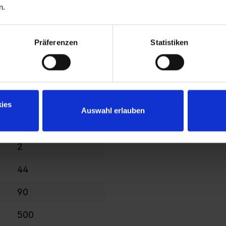
n.
serrure à cylindre
10
Präferenzen
Statistiken
2120
1637
400
ies
Auswahl erlauben
398
2
44
90
500