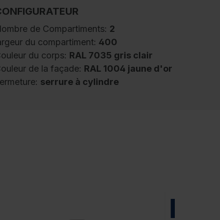
CONFIGURATEUR
ombre de Compartiments:
2
argeur du compartiment:
400
ouleur du corps:
RAL 7035 gris clair
ouleur de la façade:
RAL 1004 jaune d'or
ermeture:
serrure à cylindre
estiaire noir et blanc PSA Evolo PLUS, 2
ompartiments pour 1 personne, pour le
angement séparé des vêtements privés et
rofessionnels, largeur des compartiments
00 mm, corps en construction robuste en
cier avec revêtement au four de haute qualité
our une haute résistance aux UV et à la
NOUVEA
orrosion, avec ouvertures d'aération arrière