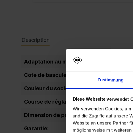
Description
Adaptation au montage mural:
Cote de basculement:
Zustimmung
Couleur du socle:
Diese Webseite verwendet 
Course de réglage régulation de la haute
Wir verwenden Cookies, um I
Dimension de passage de la porte (hauteu
und die Zugriffe auf unsere 
Website an unsere Partner fü
Garantie:
möglicherweise mit weiteren