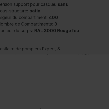
ersion support pour casque:
sans
ous-structure:
patin
argeur du compartiment:
400
ombre de Compartiments:
3
ouleur du corps:
RAL 3000 Rouge feu
estiaire de pompiers Expert, 3
ompartiments, largeur de compartiment 400
m, corps en construction en acier stable
vec revêtement au four de haute qualité pour
ne résistance élevée aux UV et à la corrosion,
ogement spécial galvanisé par électrolyse,
vec orifices d'aération arrière en haut et en
as, à l'intérieur par compartiment 1 tablette,
n dessous 1 tringle de vestiaire stable en
ection ovale avec 3 crochets coulissants