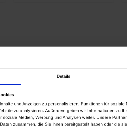
Oui
1916
Details
RAL 7021 Gris noir
Cookies
ur:
25
nhalte und Anzeigen zu personalisieren, Funktionen für soziale
r):
327
Website zu analysieren. Außerdem geben wir Informationen zu I
r soziale Medien, Werbung und Analysen weiter. Unsere Partner
10 ans
 Daten zusammen, die Sie ihnen bereitgestellt haben oder die s