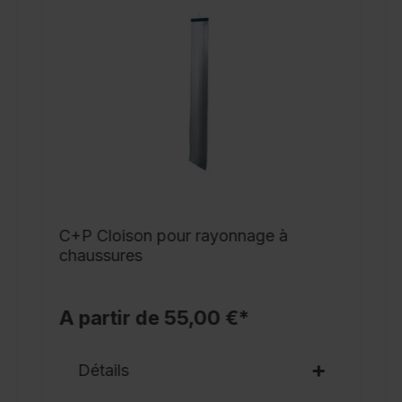
d
s
m
c
c
c
d
x
C+P Cloison pour rayonnage à
A
chaussures
A partir de 55,00 €*
Détails