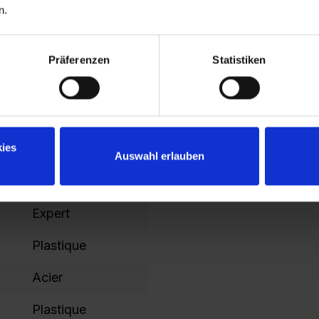
n.
1850
100
Präferenzen
Statistiken
1325
1421
ies
365
Auswahl erlauben
1787
Expert
Plastique
Acier
Plastique