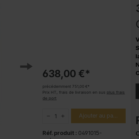
Protection contre la corrosion
Soubassements pour armoire en acier
PLUS
Produits tendance
V
Modes d'emploi
S
l
N
638,00 €*
C
précédemment 751,00 €*
Prix HT, frais de livraison en sus
plus frais
de port
Ajouter au panier
Réf. produit :
0491015-