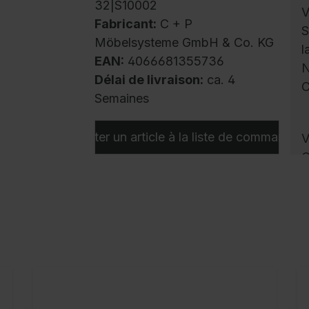
32|S10002
V
Fabricant:
C + P
S
Möbelsysteme GmbH & Co. KG
l
EAN:
4066681355736
N
Délai de livraison:
ca. 4
C
Semaines
Ajouter un article à la liste de commandes
V
C
m
a
u
l
a
b
e
s