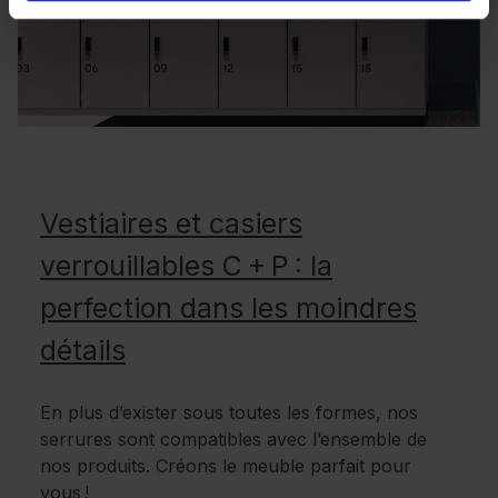
Vestiaires et casiers
verrouillables C + P : la
perfection dans les moindres
détails
En plus d’exister sous toutes les formes, nos
serrures sont compatibles avec l’ensemble de
nos produits. Créons le meuble parfait pour
vous !