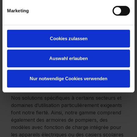
Marketing
En plus d’exister sous toutes les formes, nos
serrures sont compatibles avec l’ensemble de
nos produits. Créons le meuble parfait pour
vous !
Cookies zulassen
Chez C + P, vous avez le choix entre différents
types d'armoires, des systèmes Smartlocker aux
Auswahl erlauben
vestiaires, en passant par les armoires de
rangement et les vestiaires en Z. Chez C + P,
vous trouverez toujours ce que vous cherchez
Nur notwendige Cookies verwenden
avec, en prime, les meilleurs conseils.
Nos solutions spécifiques à certains secteurs et
domaines d’utilisation particulièrement exigeants
font notre fierté. Ainsi, notre gamme comprend
également des armoires de pompiers, des
modèles avec fonction de charge intégrée pour
les appareils électriques ou des casiers scolaires