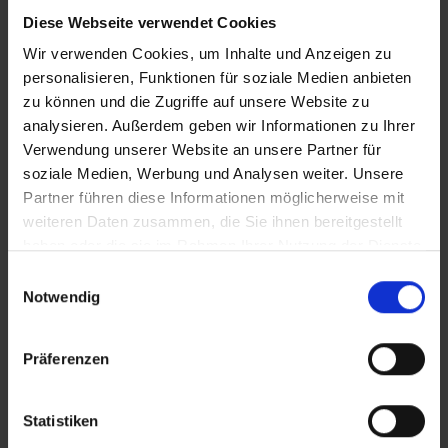
Diese Webseite verwendet Cookies
Wir verwenden Cookies, um Inhalte und Anzeigen zu
personalisieren, Funktionen für soziale Medien anbieten
zu können und die Zugriffe auf unsere Website zu
analysieren. Außerdem geben wir Informationen zu Ihrer
Verwendung unserer Website an unsere Partner für
soziale Medien, Werbung und Analysen weiter. Unsere
Partner führen diese Informationen möglicherweise mit
weiteren Daten zusammen, die Sie ihnen bereitgestellt
haben oder die sie im Rahmen Ihrer Nutzung der Dienste
gesammelt haben.
Einwilligungsauswahl
Notwendig
Vestiaires et casiers
verrouillables C + P : la
Präferenzen
perfection dans les moindres
Statistiken
détails