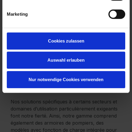
détails
Marketing
En plus d’exister sous toutes les formes, nos
serrures sont compatibles avec l’ensemble de
nos produits. Créons le meuble parfait pour
Cookies zulassen
vous !
Chez C + P, vous avez le choix entre différents
Auswahl erlauben
types d'armoires, des systèmes Smartlocker aux
vestiaires, en passant par les armoires de
rangement et les vestiaires en Z. Chez C + P,
Nur notwendige Cookies verwenden
vous trouverez toujours ce que vous cherchez
avec, en prime, les meilleurs conseils.
Nos solutions spécifiques à certains secteurs et
domaines d’utilisation particulièrement exigeants
font notre fierté. Ainsi, notre gamme comprend
également des armoires de pompiers, des
modèles avec fonction de charge intégrée pour