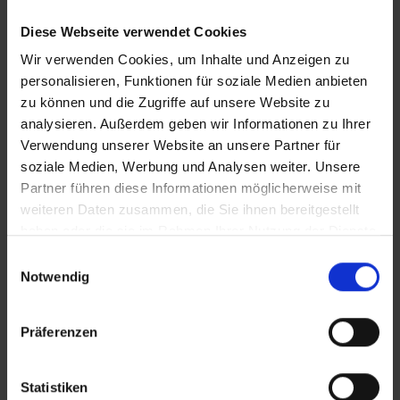
Diese Webseite verwendet Cookies
Wir verwenden Cookies, um Inhalte und Anzeigen zu
personalisieren, Funktionen für soziale Medien anbieten
zu können und die Zugriffe auf unsere Website zu
analysieren. Außerdem geben wir Informationen zu Ihrer
Verwendung unserer Website an unsere Partner für
soziale Medien, Werbung und Analysen weiter. Unsere
Partner führen diese Informationen möglicherweise mit
weiteren Daten zusammen, die Sie ihnen bereitgestellt
haben oder die sie im Rahmen Ihrer Nutzung der Dienste
gesammelt haben.
Einwilligungsauswahl
Notwendig
Vestiaires et casiers
Präferenzen
verrouillables C + P : la
perfection dans les moindres
Statistiken