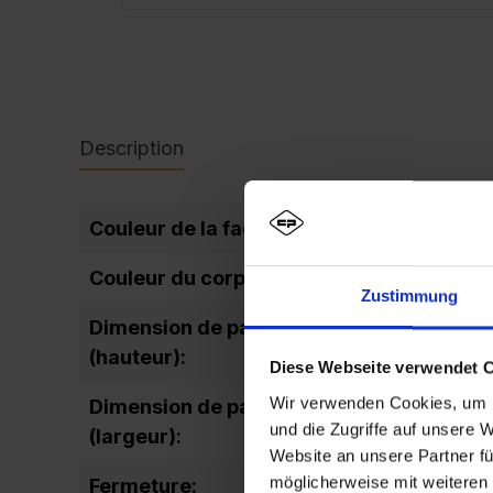
Description
Couleur de la façade:
Couleur du corps:
Zustimmung
Dimension de passage de la porte
(hauteur):
Diese Webseite verwendet 
Wir verwenden Cookies, um I
Dimension de passage de la porte
und die Zugriffe auf unsere 
(largeur):
Website an unsere Partner fü
möglicherweise mit weiteren
Fermeture: