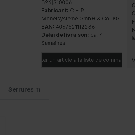
326|S10006
C
Fabricant:
C + P
C
Möbelsysteme GmbH & Co. KG
F
EAN:
4067521112236
N
Délai de livraison:
ca. 4
l
Semaines
Ajouter un article à la liste de commandes
V
p
l
c
Serrures m
a
r
o
à
c
d