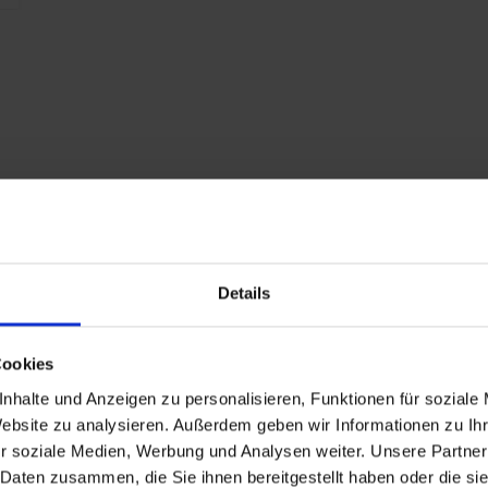
5
R
n
A
RAL 6011 Vert réséda
RAL 7035 gris clair
Details
1142
Cookies
nhalte und Anzeigen zu personalisieren, Funktionen für soziale
157
Website zu analysieren. Außerdem geben wir Informationen zu I
r soziale Medien, Werbung und Analysen weiter. Unsere Partner
 Daten zusammen, die Sie ihnen bereitgestellt haben oder die s
Verrou de sécurité