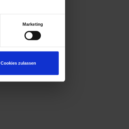
+
fermeture à pêne rotatif de sécurité pour
cadenas, de forme ergonomique, tourne en
position fermée et empêche ainsi l'effraction
Marketing
par une rotation excessive
+
Construction protégée contre l'effraction
selon le niveau B de la norme DIN 4547
Cookies zulassen