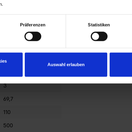
n.
rotatif
10
Präferenzen
Statistiken
2120
1637
200/400
ies
Auswahl erlauben
206
3
69,7
110
500