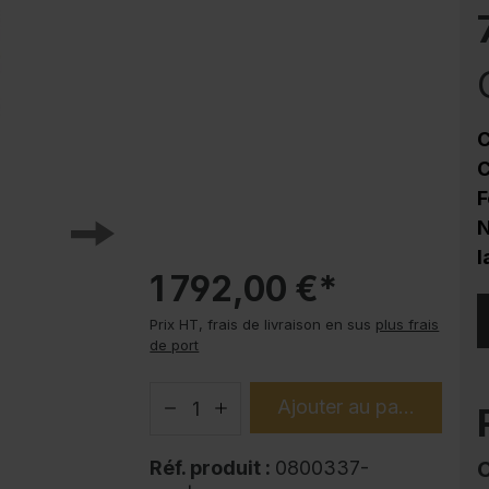
Protection contre la corrosion
Soubassements pour armoire en acier
PLUS
Produits tendance
C
Modes d'emploi
C
F
N
l
1 792,00 €*
Prix HT, frais de livraison en sus
plus frais
de port
Ajouter au panier
Réf. produit :
0800337-