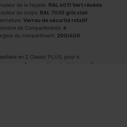
ouleur de la façade:
RAL 6011 Vert réséda
ouleur du corps:
RAL 7035 gris clair
ermeture:
Verrou de sécurité rotatif
ombre de Compartiments:
6
argeur du compartiment:
200/400
estiaire en Z Classic PLUS, pour 6
ersonnes, 3 compartiments divisés en Z,
argeur des compartiments 400 mm, corps en
onstruction en acier stable avec revêtement
u four de haute qualité pour une haute
ésistance aux UV et à la corrosion, avec
uvertures d'aération arrière en haut et en bas,
 l'intérieur possibilité de suspension
onfortable de vêtements longs malgré le peu
e place disponible, par compartiment 1 tringle