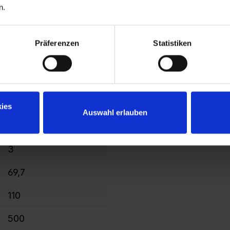
n.
serrure à cylindre
10
Präferenzen
Statistiken
2120
1637
200/400
ies
Auswahl erlauben
206
3
69,7
110
500