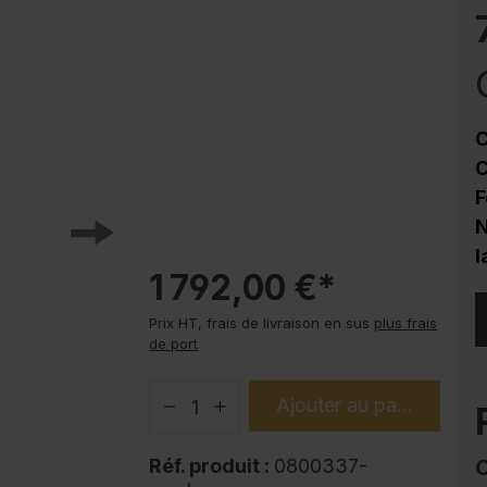
Protection contre la corrosion
Soubassements pour armoire en acier
PLUS
Produits tendance
C
Modes d'emploi
C
F
N
l
1 792,00 €*
Prix HT, frais de livraison en sus
plus frais
de port
Ajouter au panier
Réf. produit :
0800337-