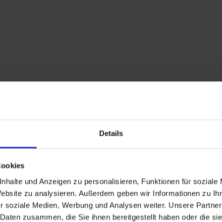
1
P
7
A
RAL 5010 Bleu
gentiane
Details
RAL 7035 gris clair
1142
Cookies
nhalte und Anzeigen zu personalisieren, Funktionen für soziale
Website zu analysieren. Außerdem geben wir Informationen zu I
157
r soziale Medien, Werbung und Analysen weiter. Unsere Partner
 Daten zusammen, die Sie ihnen bereitgestellt haben oder die s