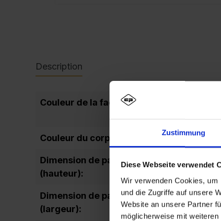
Description
Couleur de la façade:
Zustimmung
Couleur du corps:
Dimension de passage de la porte
Diese Webseite verwendet 
(hauteur):
Wir verwenden Cookies, um I
und die Zugriffe auf unsere 
Dimension de passage de la porte
Website an unsere Partner fü
(largeur):
möglicherweise mit weiteren