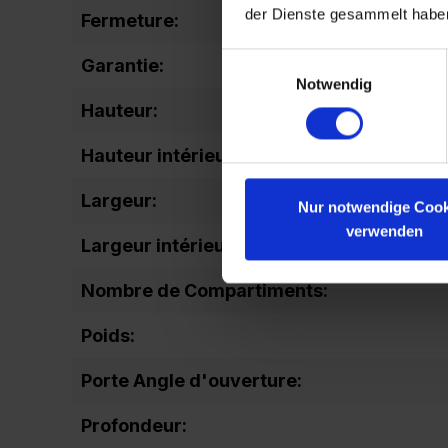
der Dienste gesammelt habe
Fermeture:
Einwilligungsauswahl
Garantie:
Notwendig
Hauteur:
Hauteur intérieure totale:
Largeur:
Nur notwendige Cook
verwenden
Largeur intérieure autre:
Nombre de Compartiments:
Poids:
Porte Angle d'ouverture:
Profondeur: