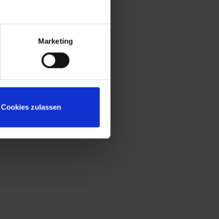
+
Construction protégée contre l'effraction
selon le niveau B de la norme DIN 4547
Marketing
Cookies zulassen