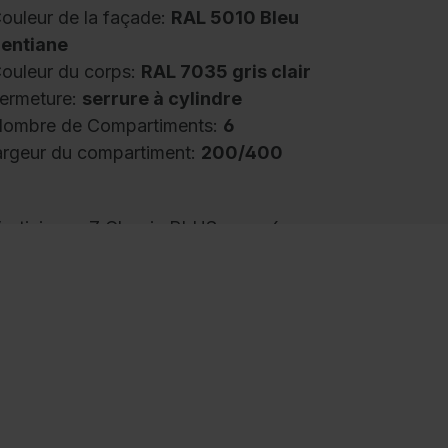
ouleur de la façade:
RAL 5010 Bleu
entiane
ouleur du corps:
RAL 7035 gris clair
ermeture:
serrure à cylindre
ombre de Compartiments:
6
argeur du compartiment:
200/400
estiaire en Z Classic PLUS, pour 6
ersonnes, 3 compartiments divisés en Z,
argeur des compartiments 400 mm, corps en
onstruction en acier stable avec revêtement
u four de haute qualité pour une haute
ésistance aux UV et à la corrosion, avec
uvertures d'aération arrière en haut et en bas,
 l'intérieur possibilité de suspension
onfortable de vêtements longs malgré le peu