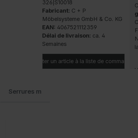
326|S10018
C
Fabricant:
C + P
g
Möbelsysteme GmbH & Co. KG
C
EAN:
4067521112359
F
Délai de livraison:
ca. 4
N
Semaines
l
Ajouter un article à la liste de commandes
V
p
l
Serrures m
c
a
r
o
à
c