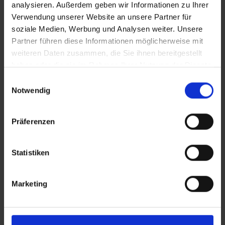
analysieren. Außerdem geben wir Informationen zu Ihrer
Plus
Verwendung unserer Website an unsere Partner für
soziale Medien, Werbung und Analysen weiter. Unsere
Partner führen diese Informationen möglicherweise mit
weiteren Daten zusammen, die Sie ihnen bereitgestellt
haben oder die sie im Rahmen Ihrer Nutzung der Dienste
gesammelt haben.
Einwilligungsauswahl
Notwendig
Präferenzen
Statistiken
Marketing