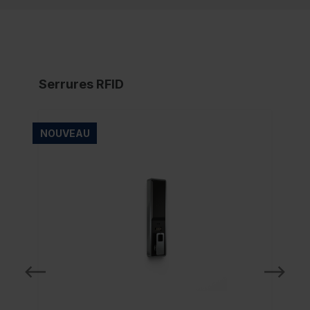
Serrures RFID
NOUVEAU
NO