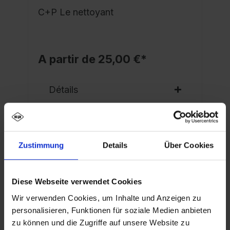
C+P Le nettoyant
A partir de 25,00 €*
Détails
Zustimmung
Details
Über Cookies
Description
Diese Webseite verwendet Cookies
Vestiaire noir et blanc PSA Evolo PLUS, 2
Wir verwenden Cookies, um Inhalte und Anzeigen zu
Compartiments pour 1 personne, pour le
personalisieren, Funktionen für soziale Medien anbieten
rangement séparé des vêtements privés et pr…
zu können und die Zugriffe auf unsere Website zu