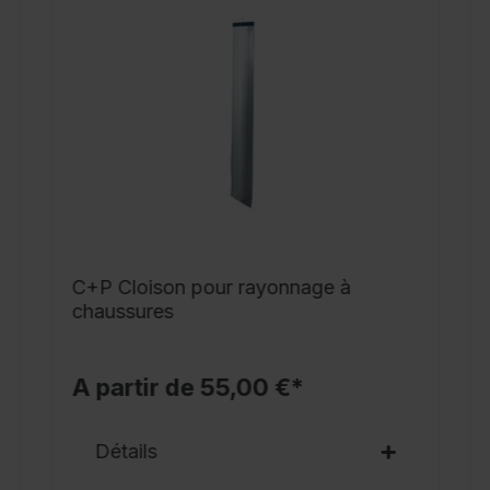
v
c
c
a
a
c
c
c
3
C+P Cloison pour rayonnage à
f
chaussures
D
m
R
A partir de 55,00 €*
n
Détails
A