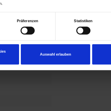
n.
21 Gris noir
Präferenzen
Statistiken
ies
Auswahl erlauben
 à cylindre
llage