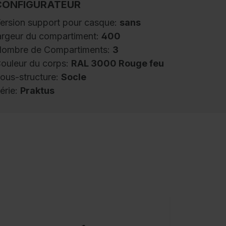
CONFIGURATEUR
ersion support pour casque:
sans
argeur du compartiment:
400
ombre de Compartiments:
3
ouleur du corps:
RAL 3000 Rouge feu
ous-structure:
Socle
érie:
Praktus
estiaire de pompiers Praktus, 3
ompartiments, largeur du compartiment 400
m, corps en construction en acier stable
vec revêtement au four de haute qualité pour
ne résistance élevée aux UV et à la corrosion,
ied galvanisé par électrolyse, avec orifices
'aération arrière en haut et en bas, à
'intérieur 1 tablette, en dessous 1 tringle de