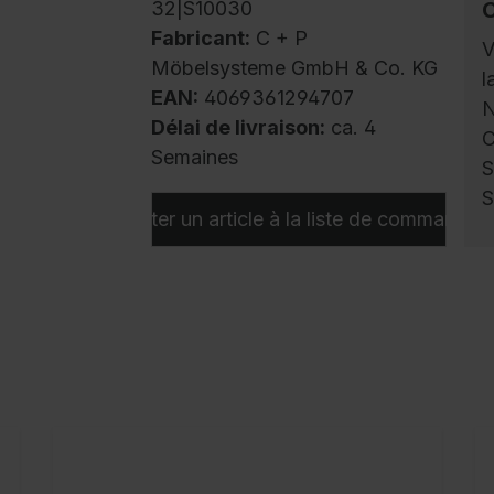
32|S10030
Fabricant:
C + P
V
Möbelsysteme GmbH & Co. KG
l
EAN:
4069361294707
N
Délai de livraison:
ca. 4
C
Semaines
S
S
Ajouter un article à la liste de commandes
V
C
m
a
u
p
d
l