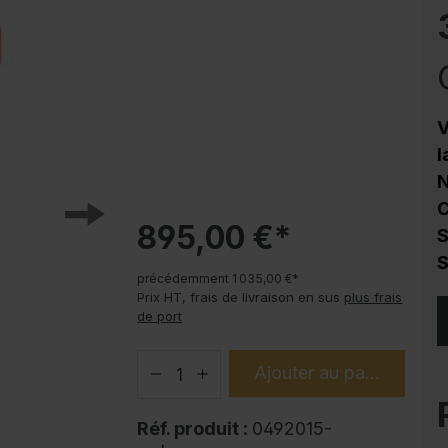
Protection contre la corrosion
Soubassements pour armoire en acier
PLUS
Produits tendance
V
Modes d'emploi
l
N
C
895,00 €*
S
S
précédemment 1 035,00 €*
Prix HT, frais de livraison en sus
plus frais
de port
Ajouter au panier
Réf. produit :
0492015-