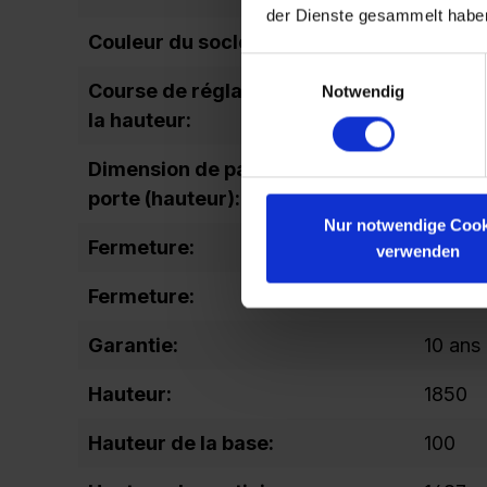
der Dienste gesammelt habe
Couleur du socle:
RAL 70
Einwilligungsauswahl
Course de réglage régulation de
25
Notwendig
la hauteur:
Dimension de passage de la
165
porte (hauteur):
Nur notwendige Cook
Fermeture:
serrure
verwenden
Fermeture:
Verroui
Garantie:
10 ans
Hauteur:
1850
Hauteur de la base:
100