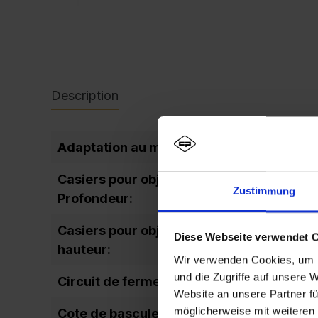
Description
Adaptation au montage mural:
Oui
Casiers pour objets de valeur
477
Zustimmung
Profondeur:
Casiers pour objets de valeur
203
Diese Webseite verwendet 
hauteur:
Wir verwenden Cookies, um I
und die Zugriffe auf unsere 
Circuit de fermeture:
jusqu'
Website an unsere Partner fü
möglicherweise mit weiteren
Cote de basculement:
1916