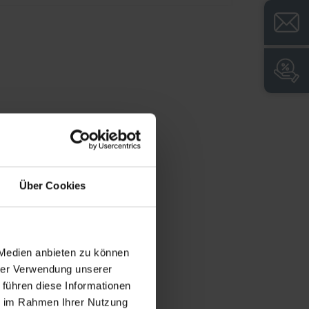
+
Grande longueur de suspension pour les
vêtements d'intervention particulièrement
longs
+
Socle fermé pour un nettoyage facile du sol
et un aspect propre
+
Régulation de la hauteur pour compenser
facilement les inégalités du sol
Über Cookies
 Medien anbieten zu können
hrer Verwendung unserer
 führen diese Informationen
ie im Rahmen Ihrer Nutzung