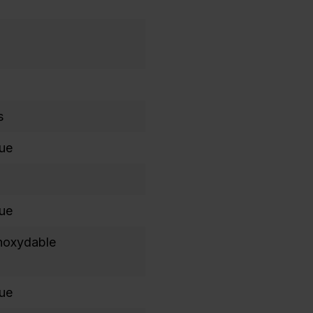
s
que
que
inoxydable
que