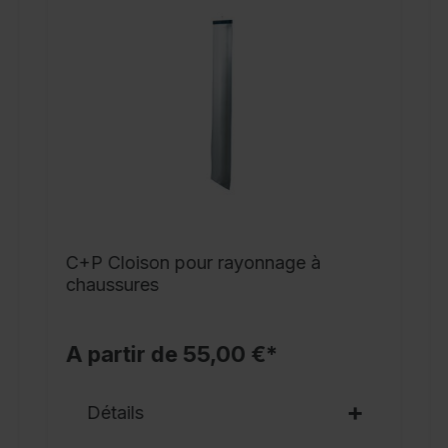
d
s
m
c
c
c
d
x
C+P Cloison pour rayonnage à
A
chaussures
A partir de 55,00 €*
Détails