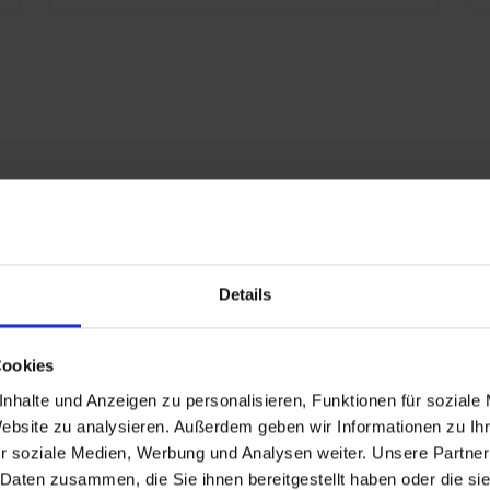
Oui
1916
Details
RAL 7021 Gris noir
Cookies
ur:
25
nhalte und Anzeigen zu personalisieren, Funktionen für soziale
r):
327
Website zu analysieren. Außerdem geben wir Informationen zu I
r soziale Medien, Werbung und Analysen weiter. Unsere Partner
10 ans
 Daten zusammen, die Sie ihnen bereitgestellt haben oder die s