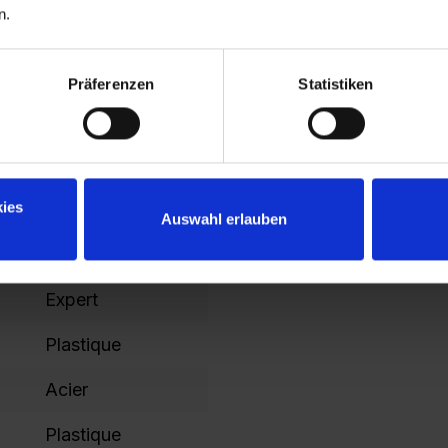
n.
1850
100
Präferenzen
Statistiken
1325
1421
ies
365
Auswahl erlauben
1787
Expert
Plastique
Acier
Plastique