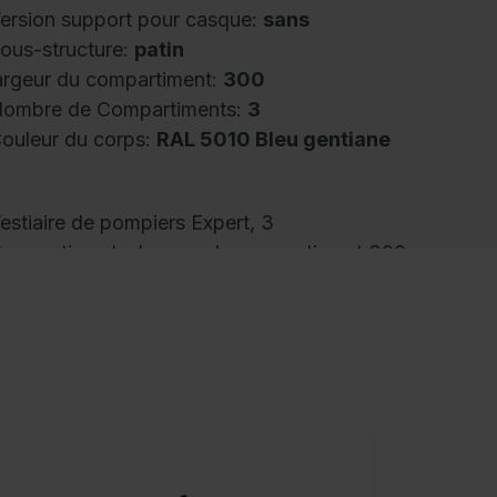
ersion support pour casque:
sans
ous-structure:
patin
argeur du compartiment:
300
ombre de Compartiments:
3
ouleur du corps:
RAL 5010 Bleu gentiane
estiaire de pompiers Expert, 3
ompartiments, largeur de compartiment 300
m, corps en construction en acier stable
vec revêtement au four de haute qualité pour
ne résistance élevée aux UV et à la corrosion,
ogement spécial galvanisé par électrolyse,
vec orifices d'aération arrière en haut et en
as, à l'intérieur par compartiment 1 tablette,
n dessous 1 tringle de vestiaire stable en
ection ovale avec 3 crochets coulissants