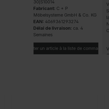
30|S10014
V
Fabricant:
C + P
S
Möbelsysteme GmbH & Co. KG
l
EAN:
4069361293274
N
Délai de livraison:
ca. 4
C
Semaines
Ajouter un article à la liste de commandes
V
C
m
a
u
l
a
b
e
s