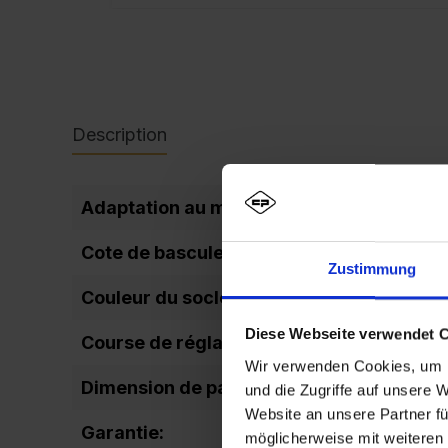
Description
Adaptation au montage mural:
Cote de basculement:
Zustimmung
Couleur du socle:
Diese Webseite verwendet 
Course de réglage régulation de la haute
Wir verwenden Cookies, um I
Dimension de passage de la porte (hauteu
und die Zugriffe auf unsere 
Website an unsere Partner fü
Garantie:
möglicherweise mit weiteren