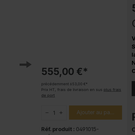
Protection contre la corrosion
Soubassements pour armoire en acier
PLUS
Produits tendance
V
Modes d'emploi
S
l
N
555,00 €*
C
précédemment 653,00 €*
Prix HT, frais de livraison en sus
plus frais
de port
Ajouter au panier
Réf. produit :
0491015-