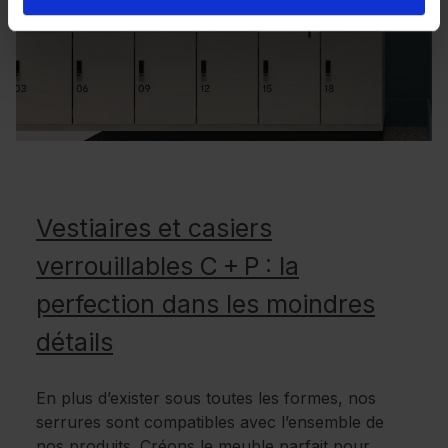
Vestiaires et casiers
verrouillables C + P : la
perfection dans les moindres
détails
En plus d’exister sous toutes les formes, nos
serrures sont compatibles avec l’ensemble de
nos produits. Créons le meuble parfait pour