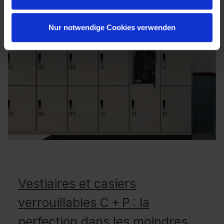
Nur notwendige Cookies verwenden
Vestiaires et casiers
verrouillables C + P : la
perfection dans les moindres