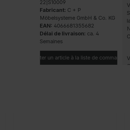
22|S10009
V
Fabricant:
C + P
S
Möbelsysteme GmbH & Co. KG
l
EAN:
4066681355682
N
Délai de livraison:
ca. 4
C
Semaines
Ajouter un article à la liste de commandes
V
C
m
a
u
l
a
b
e
s