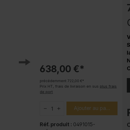
Protection contre la corrosion
Soubassements pour armoire en acier
PLUS
Produits tendance
V
Modes d'emploi
S
l
N
638,00 €*
C
précédemment 722,00 €*
Prix HT, frais de livraison en sus
plus frais
de port
Ajouter au panier
Réf. produit :
0491015-