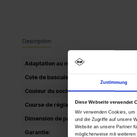
Description
Adaptation au montage mural:
Cote de basculement:
Zustimmung
Couleur du socle:
Diese Webseite verwendet 
Course de réglage régulation de la haute
Wir verwenden Cookies, um I
Dimension de passage de la porte (hauteu
und die Zugriffe auf unsere 
Website an unsere Partner fü
Garantie:
möglicherweise mit weiteren