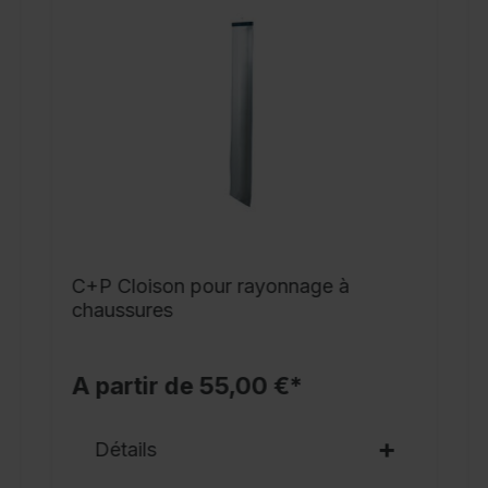
d
s
c
c
c
2
d
1
G
C+P Cloison pour rayonnage à
chaussures
A
A partir de 55,00 €*
Détails