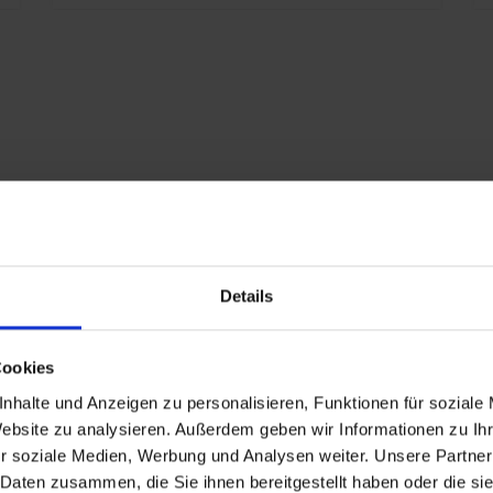
Oui
1916
Details
RAL 7021 Gris noir
Cookies
ur:
25
nhalte und Anzeigen zu personalisieren, Funktionen für soziale
r):
327
Website zu analysieren. Außerdem geben wir Informationen zu I
r soziale Medien, Werbung und Analysen weiter. Unsere Partner
10 ans
 Daten zusammen, die Sie ihnen bereitgestellt haben oder die s