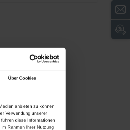
+
Socle fermé pour un nettoyage facile du sol
et un aspect propre
+
Régulation de la hauteur pour compenser
facilement les inégalités du sol
Über Cookies
 Medien anbieten zu können
hrer Verwendung unserer
 führen diese Informationen
ie im Rahmen Ihrer Nutzung