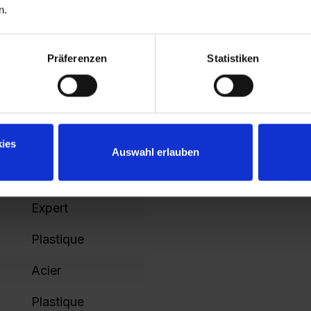
n.
1850
100
Präferenzen
Statistiken
1325
1421
ies
365
Auswahl erlauben
1787
Expert
Plastique
Acier
Plastique