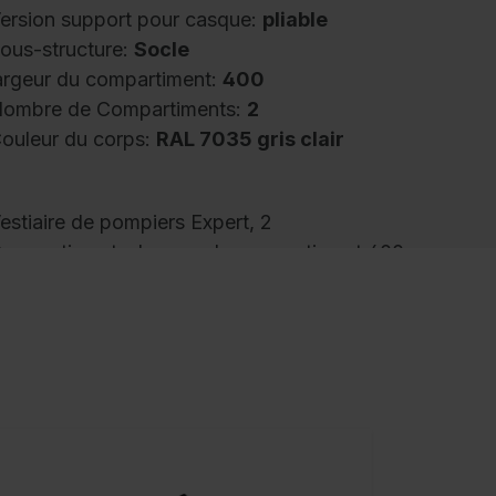
ersion support pour casque:
pliable
ous-structure:
Socle
argeur du compartiment:
400
ombre de Compartiments:
2
ouleur du corps:
RAL 7035 gris clair
estiaire de pompiers Expert, 2
ompartiments, largeur de compartiment 400
m, corps en construction en acier stable
vec revêtement au four de haute qualité pour
ne résistance élevée aux UV et à la corrosion,
ogement spécial galvanisé par électrolyse,
vec orifices d'aération arrière en haut et en
as, à l'intérieur par compartiment 1 tablette,
n dessous 1 tringle de vestiaire stable en
ection ovale avec 3 crochets coulissants