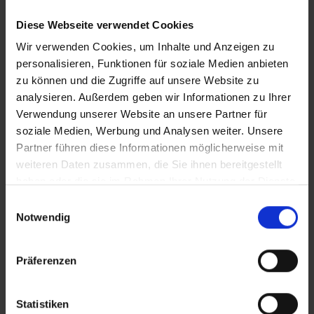
Diese Webseite verwendet Cookies
Wir verwenden Cookies, um Inhalte und Anzeigen zu
personalisieren, Funktionen für soziale Medien anbieten
zu können und die Zugriffe auf unsere Website zu
analysieren. Außerdem geben wir Informationen zu Ihrer
Verwendung unserer Website an unsere Partner für
soziale Medien, Werbung und Analysen weiter. Unsere
Partner führen diese Informationen möglicherweise mit
weiteren Daten zusammen, die Sie ihnen bereitgestellt
haben oder die sie im Rahmen Ihrer Nutzung der Dienste
gesammelt haben.
Einwilligungsauswahl
Notwendig
Vestiaires et casiers
Präferenzen
verrouillables C + P : la
perfection dans les moindres
Statistiken