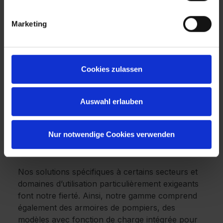
détails
Marketing
En plus d’exister sous toutes les formes, nos
serrures sont compatibles avec l’ensemble de
nos produits. Créons le meuble parfait pour
Cookies zulassen
vous !
Chez C + P, vous avez le choix entre différents
Auswahl erlauben
types d'armoires, des systèmes Smartlocker aux
vestiaires, en passant par les armoires de
rangement et les vestiaires en Z. Chez C + P,
Nur notwendige Cookies verwenden
vous trouverez toujours ce que vous cherchez
avec, en prime, les meilleurs conseils.
Nos solutions spécifiques à certains secteurs et
domaines d’utilisation particulièrement exigeants
font notre fierté. Ainsi, notre gamme comprend
également des armoires de pompiers, des
modèles avec fonction de charge intégrée pour