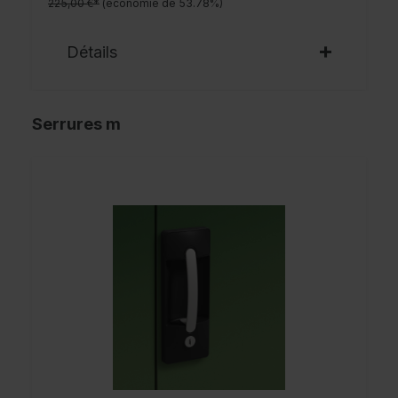
225,00 €*
(économie de 53.78%)
Détails
Serrures m