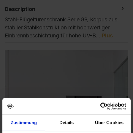
Description
Stahl-Flügeltürenschrank Serie 89, Korpus aus
stabiler Stahlkonstruktion mit hochwertiger
Einbrennbeschichtung für hohe UV-B…
Plus
Zustimmung
Details
Über Cookies